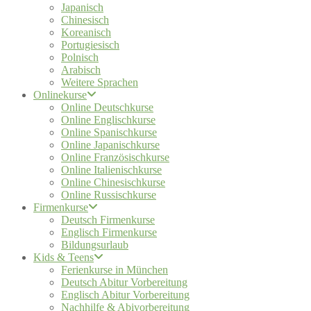
Japanisch
Chinesisch
Koreanisch
Portugiesisch
Polnisch
Arabisch
Weitere Sprachen
Onlinekurse
Online Deutschkurse
Online Englischkurse
Online Spanischkurse
Online Japanischkurse
Online Französischkurse
Online Italienischkurse
Online Chinesischkurse
Online Russischkurse
Firmenkurse
Deutsch Firmenkurse
Englisch Firmenkurse
Bildungsurlaub
Kids & Teens
Ferienkurse in München
Deutsch Abitur Vorbereitung
Englisch Abitur Vorbereitung
Nachhilfe & Abivorbereitung