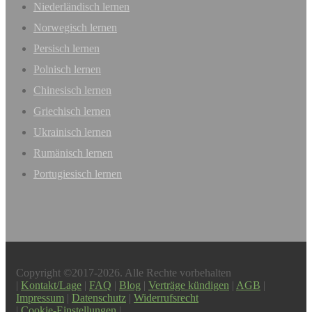
Niederländisch lernen
Norwegisch lernen
Persisch lernen
Polnisch lernen
Chinesisch lernen
Griechisch lernen
Ukrainisch lernen
Rumänisch lernen
Portugiesisch lernen
Copyright ©2017-2026. Alle Rechte vorbehalten
|
Kontakt/Lage
|
FAQ
|
Blog
|
Verträge kündigen
|
AGB
|
Impressum
|
Datenschutz
|
Widerrufsrecht
|
Cookie-Einstellungen
|