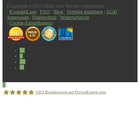
Copyright ©2017-2026. Alle Rechte vorbehalten
|
Kontakt/Lage
|
FAQ
|
Blog
|
Verträge kündigen
|
AGB
|
Impressum
|
Datenschutz
|
Widerrufsrecht
|
Cookie-Einstellungen
|
1063
Bewertungen auf ProvenExpert.com
Sprachschule Aktiv München