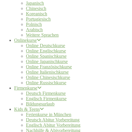
Japanisch
Chinesisch
Koreanisch
Portugiesisch
Polnisch
Arabisch
Weitere Sprachen
Onlinekurse
Online Deutschkurse
Online Englischkurse
Online Spanischkurse
Online Japanischkurse
Online Französischkurse
Online Italienischkurse
Online Chinesischkurse
Online Russischkurse
Firmenkurse
Deutsch Firmenkurse
Englisch Firmenkurse
Bildungsurlaub
Kids & Teens
Ferienkurse in München
Deutsch Abitur Vorbereitung
Englisch Abitur Vorbereitung
Nachhilfe & Abivorbereitung