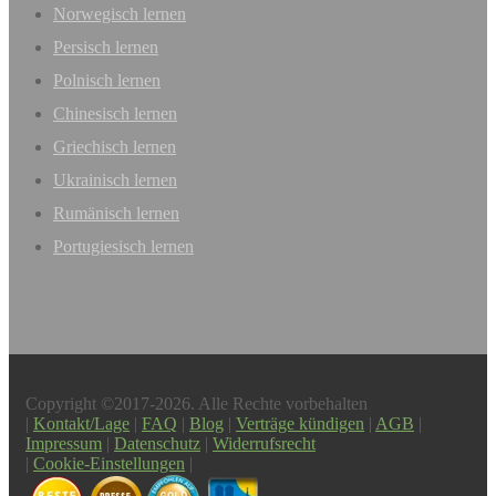
Norwegisch lernen
Persisch lernen
Polnisch lernen
Chinesisch lernen
Griechisch lernen
Ukrainisch lernen
Rumänisch lernen
Portugiesisch lernen
Copyright ©2017-2026. Alle Rechte vorbehalten
|
Kontakt/Lage
|
FAQ
|
Blog
|
Verträge kündigen
|
AGB
|
Impressum
|
Datenschutz
|
Widerrufsrecht
|
Cookie-Einstellungen
|