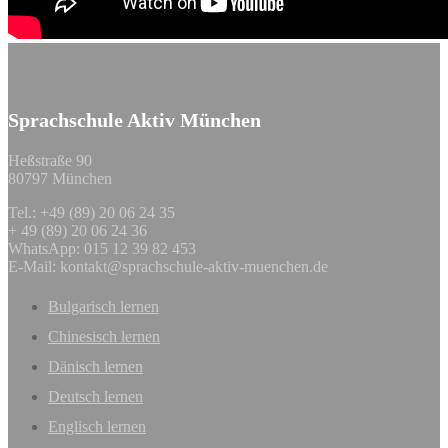
Sprachschule Aktiv München
Heßstraße 90
80797 München
Tel.: +49 (89) 20 06 24 35
+ 49 (89) 20 06 24 36
WhatsApp: 015 12 39 82 453
E-Mail:
kontakt@sprachschule-aktiv-muenchen.de
Bulgarisch lernen
Chinesisch lernen
Dänisch lernen
Deutsch lernen
Englisch lernen