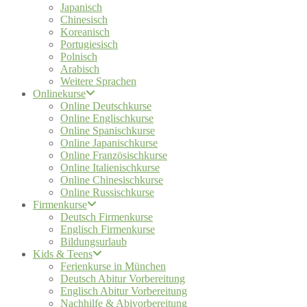
Japanisch
Chinesisch
Koreanisch
Portugiesisch
Polnisch
Arabisch
Weitere Sprachen
Onlinekurse
Online Deutschkurse
Online Englischkurse
Online Spanischkurse
Online Japanischkurse
Online Französischkurse
Online Italienischkurse
Online Chinesischkurse
Online Russischkurse
Firmenkurse
Deutsch Firmenkurse
Englisch Firmenkurse
Bildungsurlaub
Kids & Teens
Ferienkurse in München
Deutsch Abitur Vorbereitung
Englisch Abitur Vorbereitung
Nachhilfe & Abivorbereitung