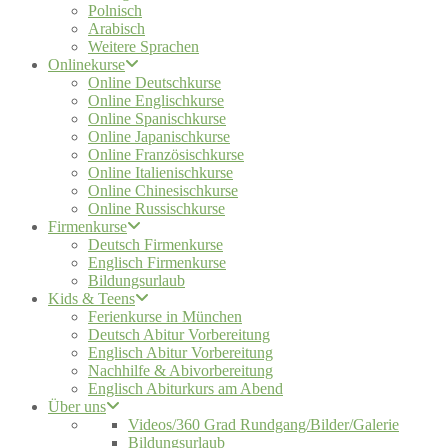
Polnisch
Arabisch
Weitere Sprachen
Onlinekurse
Online Deutschkurse
Online Englischkurse
Online Spanischkurse
Online Japanischkurse
Online Französischkurse
Online Italienischkurse
Online Chinesischkurse
Online Russischkurse
Firmenkurse
Deutsch Firmenkurse
Englisch Firmenkurse
Bildungsurlaub
Kids & Teens
Ferienkurse in München
Deutsch Abitur Vorbereitung
Englisch Abitur Vorbereitung
Nachhilfe & Abivorbereitung
Englisch Abiturkurs am Abend
Über uns
Videos/360 Grad Rundgang/Bilder/Galerie
Bildungsurlaub