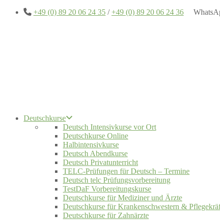
+49 (0) 89 20 06 24 35
/
+49 (0) 89 20 06 24 36
WhatsA
Deutschkurse
Deutsch Intensivkurse vor Ort
Deutschkurse Online
Halbintensivkurse
Deutsch Abendkurse
Deutsch Privatunterricht
TELC-Prüfungen für Deutsch – Termine
Deutsch telc Prüfungsvorbereitung
TestDaF Vorbereitungskurse
Deutschkurse für Mediziner und Ärzte
Deutschkurse für Krankenschwestern & Pflegekräf
Deutschkurse für Zahnärzte