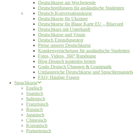
Deutschkurse am Wochenende
Deutschprüfungen für ausländische Studenten
Deutsch-Konversationskurse
Deutschkurse für Ukrainer
Deutschkurse für Blaue Karte EU – Bluecard
Deutschkurs mit Unterkunft
Deutschkurse und Visum
Deutsch Einstufungstest
Preise unserer Deutschkurse
Krankenversicherung für ausländische Studenten
Fotos, Videos, 360° Rundgang
Blog-Deutsch kostenlos lernen
Gratis Deutsch Übungen & Grammatik
Umfangreiche Deutschkurse und Sprachlernangeb
FAQ: Häufige Fragen
Sprachkurse
Englisch
Spanisch
Italienisch
Französisch
Russisch
Japanisch
Chinesisch
Koreanisch
Portugiesisch