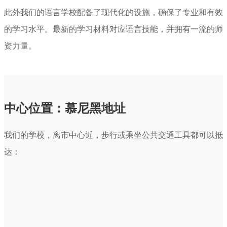
此外我们的语言学校配备了现代化的设施，确保了专业和有效
的学习水平。最新的学习材料对应语言技能，并拥有一流的师
资力量。
中心位置：慕尼黑地址
我们的学校，离市中心近，步行或乘坐公共交通工具都可以抵
达：