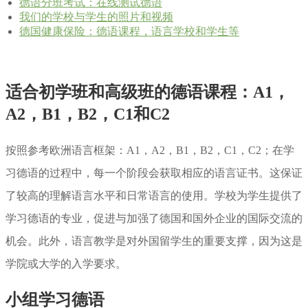
德语分班考试：在线测试德语
我们的学校与学生的照片和视频
德国健康保险：德语课程，语言学校和学生等
适合初学班和高级班的德语课程：A1，
A2，B1，B2，C1和C2
按照参考欧洲语言框架：A1，A2，B1，B2，C1，C2；在学
习德语的过程中，每一个阶段会获取相应的语言证书。这保证
了较高的理解语言水平和日常语言的使用。学校为学生提供了
学习德语的专业，促进与加强了德国和国外企业的国际交流的
机会。此外，语言教学是对外国留学生的重要支撑，因为这是
学院或大学的入学要求。
小组学习德语