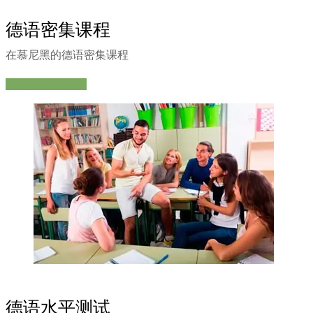
德语密集课程
在慕尼黑的德语密集课程
德语密集课程
德语水平测试