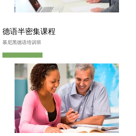
德语半密集课程
慕尼黑德语培训班
德语半密集课程