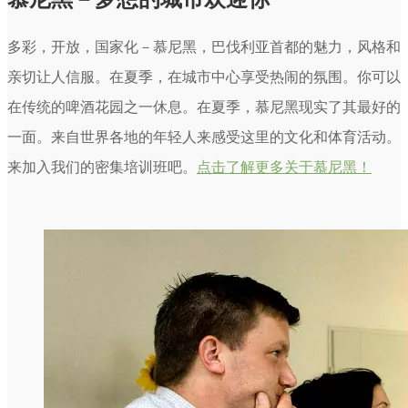
多彩，开放，国家化－慕尼黑，巴伐利亚首都的魅力，风格和
亲切让人信服。在夏季，在城市中心享受热闹的氛围。你可以
在传统的啤酒花园之一休息。在夏季，慕尼黑现实了其最好的
一面。来自世界各地的年轻人来感受这里的文化和体育活动。
来加入我们的密集培训班吧。
点击了解更多关于慕尼黑！