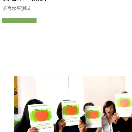
语言水平测试
语言水平测试