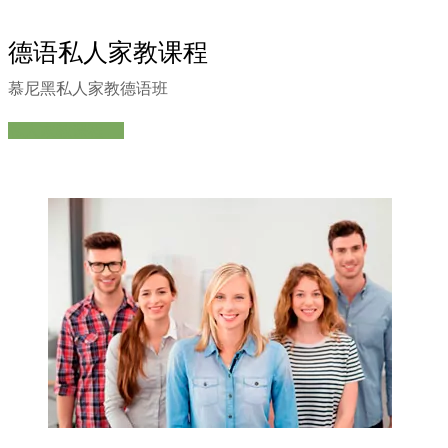
德语私人家教课程
慕尼黑私人家教德语班
私人家教课程