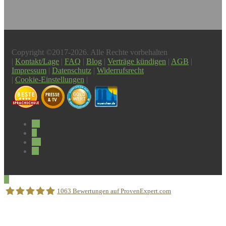
Copyright ©2017-2026. Alle Rechte vorbehalten
|
Kontakt/Lage
|
FAQ
|
Blog
|
Verträge kündigen
|
AGB
|
Impressum
|
Datenschutz
|
Widerrufsrecht
|
Cookie-Einstellungen
|
1063
Bewertungen auf ProvenExpert.com
Sprachschule Aktiv München