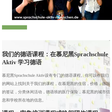
立即注册！
我们的德语课程：在慕尼黑Sprachschule
Aktiv 学习德语
慕尼黑Sprachschule Aktiv设有专门的德语课程。你可以在我们
的网站上找到关于我们的课程，在慕尼黑的住宿，价格，德国
的签证，分类休闲活动，德语班的医疗保险，慕尼黑的城市信
息和学校所在地的信息。