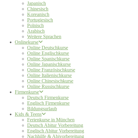
Japanisch
Chinesisch
Koreanisch
Portugiesisch
Polnisch
Arabisch
Weitere Sprachen
Onlinekurse
Online Deutschkurse
Online Englischkurse
Online Spanischkurse
Online Japanischkurse
Online Französischkurse
Online Italienischkurse
Online Chinesischkurse
Online Russischkurse
Firmenkurse
Deutsch Firmenkurse
Englisch Firmenkurse
Bildungsurlaub
Kids & Teens
Ferienkurse in München
Deutsch Abitur Vorbereitung
Englisch Abitur Vorbereitung
Nachhilfe & Abivorbereitung