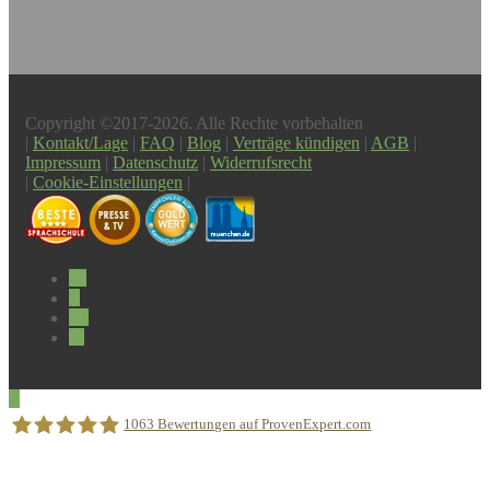
Copyright ©2017-2026. Alle Rechte vorbehalten
|
Kontakt/Lage
|
FAQ
|
Blog
|
Verträge kündigen
|
AGB
|
Impressum
|
Datenschutz
|
Widerrufsrecht
|
Cookie-Einstellungen
|
1063
Bewertungen auf ProvenExpert.com