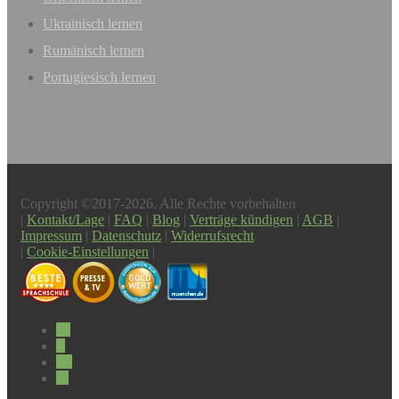
Ukrainisch lernen
Rumänisch lernen
Portugiesisch lernen
Copyright ©2017-2026. Alle Rechte vorbehalten
|
Kontakt/Lage
|
FAQ
|
Blog
|
Verträge kündigen
|
AGB
|
Impressum
|
Datenschutz
|
Widerrufsrecht
|
Cookie-Einstellungen
|