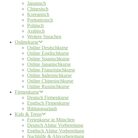
Japanisch
Chinesisch
Koreanisch
Portugiesisch
Polnisch
Arabisch
Weitere Sprachen
Onlinekurse
Online Deutschkurse
Online Englischkurse
Online Spanischkurse
Online Japanischkurse
Online Französischkurse
Online Italienischkurse
Online Chinesischkurse
Online Russischkurse
Firmenkurse
Deutsch Firmenkurse
Englisch Firmenkurse
Bildungsurlaub
Kids & Teens
Ferienkurse in München
Deutsch Abitur Vorbereitung
Englisch Abitur Vorbereitung
Nachhilfe & Abivorbereitung