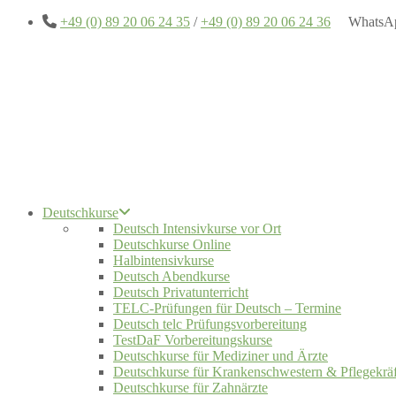
+49 (0) 89 20 06 24 35
/
+49 (0) 89 20 06 24 36
WhatsA
Deutschkurse
Deutsch Intensivkurse vor Ort
Deutschkurse Online
Halbintensivkurse
Deutsch Abendkurse
Deutsch Privatunterricht
TELC-Prüfungen für Deutsch – Termine
Deutsch telc Prüfungsvorbereitung
TestDaF Vorbereitungskurse
Deutschkurse für Mediziner und Ärzte
Deutschkurse für Krankenschwestern & Pflegekräf
Deutschkurse für Zahnärzte