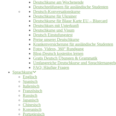
Deutschkurse am Wochenende
Deutschprüfungen für ausländische Studenten
Deutsch-Konversationskurse
Deutschkurse für Ukrainer
Deutschkurse für Blaue Karte EU – Bluecard
Deutschkurs mit Unterkunft
Deutschkurse und Visum
Deutsch Einstufungstest
Preise unserer Deutschkurse
Krankenversicherung für ausländische Studenten
Fotos, Videos, 360° Rundgang
Blog-Deutsch kostenlos lernen
Gratis Deutsch Übungen & Grammatik
Umfangreiche Deutschkurse und Sprachlernangeb
FAQ: Häufige Fragen
Sprachkurse
Englisch
Spanisch
Italienisch
Französisch
Russisch
Japanisch
Chinesisch
Koreanisch
Portugiesisch