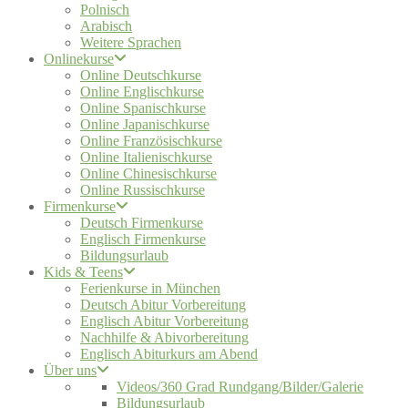
Polnisch
Arabisch
Weitere Sprachen
Onlinekurse
Online Deutschkurse
Online Englischkurse
Online Spanischkurse
Online Japanischkurse
Online Französischkurse
Online Italienischkurse
Online Chinesischkurse
Online Russischkurse
Firmenkurse
Deutsch Firmenkurse
Englisch Firmenkurse
Bildungsurlaub
Kids & Teens
Ferienkurse in München
Deutsch Abitur Vorbereitung
Englisch Abitur Vorbereitung
Nachhilfe & Abivorbereitung
Englisch Abiturkurs am Abend
Über uns
Videos/360 Grad Rundgang/Bilder/Galerie
Bildungsurlaub