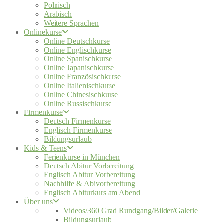
Polnisch
Arabisch
Weitere Sprachen
Onlinekurse
Online Deutschkurse
Online Englischkurse
Online Spanischkurse
Online Japanischkurse
Online Französischkurse
Online Italienischkurse
Online Chinesischkurse
Online Russischkurse
Firmenkurse
Deutsch Firmenkurse
Englisch Firmenkurse
Bildungsurlaub
Kids & Teens
Ferienkurse in München
Deutsch Abitur Vorbereitung
Englisch Abitur Vorbereitung
Nachhilfe & Abivorbereitung
Englisch Abiturkurs am Abend
Über uns
Videos/360 Grad Rundgang/Bilder/Galerie
Bildungsurlaub