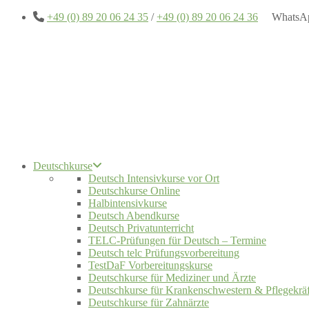
+49 (0) 89 20 06 24 35
/
+49 (0) 89 20 06 24 36
WhatsA
Deutschkurse
Deutsch Intensivkurse vor Ort
Deutschkurse Online
Halbintensivkurse
Deutsch Abendkurse
Deutsch Privatunterricht
TELC-Prüfungen für Deutsch – Termine
Deutsch telc Prüfungsvorbereitung
TestDaF Vorbereitungskurse
Deutschkurse für Mediziner und Ärzte
Deutschkurse für Krankenschwestern & Pflegekräf
Deutschkurse für Zahnärzte