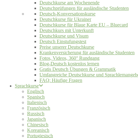
Deutschkurse am Wochenende
Deutschprüfungen für ausländische Studenten
Deutsch-Konversationskurse
Deutschkurse für Ukrainer
Deutschkurse für Blaue Karte EU – Bluecard
Deutschkurs mit Unterkunft
Deutschkurse und Visum
Deutsch Einstufungstest
Preise unserer Deutschkurse
Krankenversicherung für ausländische Studenten
Fotos, Videos, 360° Rundgang
Blog-Deutsch kostenlos lernen
Gratis Deutsch Übungen & Grammatik
Umfangreiche Deutschkurse und Sprachlernangeb
FAQ: Häufige Fragen
Sprachkurse
Englisch
Spanisch
Italienisch
Französisch
Russisch
Japanisch
Chinesisch
Koreanisch
Portugiesisch