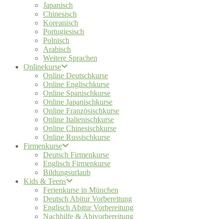
Japanisch
Chinesisch
Koreanisch
Portugiesisch
Polnisch
Arabisch
Weitere Sprachen
Onlinekurse
Online Deutschkurse
Online Englischkurse
Online Spanischkurse
Online Japanischkurse
Online Französischkurse
Online Italienischkurse
Online Chinesischkurse
Online Russischkurse
Firmenkurse
Deutsch Firmenkurse
Englisch Firmenkurse
Bildungsurlaub
Kids & Teens
Ferienkurse in München
Deutsch Abitur Vorbereitung
Englisch Abitur Vorbereitung
Nachhilfe & Abivorbereitung