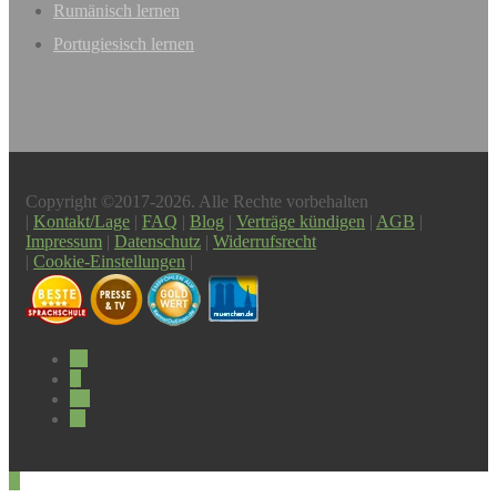
Rumänisch lernen
Portugiesisch lernen
Copyright ©2017-2026. Alle Rechte vorbehalten
|
Kontakt/Lage
|
FAQ
|
Blog
|
Verträge kündigen
|
AGB
|
Impressum
|
Datenschutz
|
Widerrufsrecht
|
Cookie-Einstellungen
|