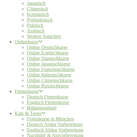
Japanisch
Chinesisch
Koreanisch
Portugiesisch
Polnisch
Arabisch
Weitere Sprachen
Onlinekurse
Online Deutschkurse
Online Englischkurse
Online Spanischkurse
Online Japanischkurse
Online Französischkurse
Online Italienischkurse
Online Chinesischkurse
Online Russischkurse
Firmenkurse
Deutsch Firmenkurse
Englisch Firmenkurse
Bildungsurlaub
Kids & Teens
Ferienkurse in München
Deutsch Abitur Vorbereitung
Englisch Abitur Vorbereitung
Nachhilfe & Abivorbereitung