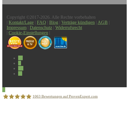
Copyright ©2017-2026. Alle Rechte vorbehalten
|
Kontakt/Lage
|
FAQ
|
Blog
|
Verträge kündigen
|
AGB
|
Impressum
|
Datenschutz
|
Widerrufsrecht
|
Cookie-Einstellungen
|
1063
Bewertungen auf ProvenExpert.com
Sprachschule Aktiv München