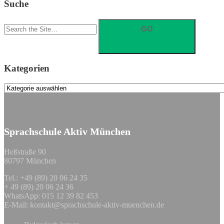
Suche
Search
for:
Kategorien
Kategorien
Sprachschule Aktiv München
Heßstraße 90
80797 München
Tel.: +49 (89) 20 06 24 35
+ 49 (89) 20 06 24 36
WhatsApp: 015 12 39 82 453
E-Mail:
kontakt@sprachschule-aktiv-muenchen.de