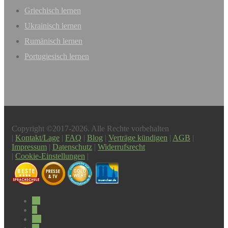
Griechisch lernen
Ukrainisch lernen
Rumänisch lernen
Portugiesisch lernen
Copyright ©2017-2026. Alle Rechte vorbehalten
|
Kontakt/Lage
|
FAQ
|
Blog
|
Verträge kündigen
|
AGB
|
Impressum
|
Datenschutz
|
Widerrufsrecht
|
Cookie-Einstellungen
|