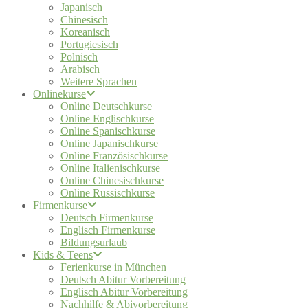
Japanisch
Chinesisch
Koreanisch
Portugiesisch
Polnisch
Arabisch
Weitere Sprachen
Onlinekurse
Online Deutschkurse
Online Englischkurse
Online Spanischkurse
Online Japanischkurse
Online Französischkurse
Online Italienischkurse
Online Chinesischkurse
Online Russischkurse
Firmenkurse
Deutsch Firmenkurse
Englisch Firmenkurse
Bildungsurlaub
Kids & Teens
Ferienkurse in München
Deutsch Abitur Vorbereitung
Englisch Abitur Vorbereitung
Nachhilfe & Abivorbereitung