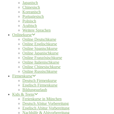
Japanisch
Chinesisch
Koreanisch
Portugiesisch
Polnisch
Arabisch
Weitere Sprachen
Onlinekurse
Online Deutschkurse
Online Englischkurse
Online Spanischkurse
Online Japanischkurse
Online Französischkurse
Online Italienischkurse
Online Chinesischkurse
Online Russischkurse
Firmenkurse
Deutsch Firmenkurse
Englisch Firmenkurse
Bildungsurlaub
Kids & Teens
Ferienkurse in München
Deutsch Abitur Vorbereitung
Englisch Abitur Vorbereitung
Nachhilfe & Abivorbereitung