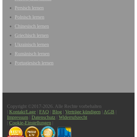
Persisch lernen
Polnisch lernen
Chinesisch lernen
Griechisch lernen
Ukrainisch lernen
Rumänisch lernen
Portugiesisch lernen
Copyright ©2017-2026. Alle Rechte vorbehalten
|
Kontakt/Lage
|
FAQ
|
Blog
|
Verträge kündigen
|
AGB
|
Impressum
|
Datenschutz
|
Widerrufsrecht
|
Cookie-Einstellungen
|