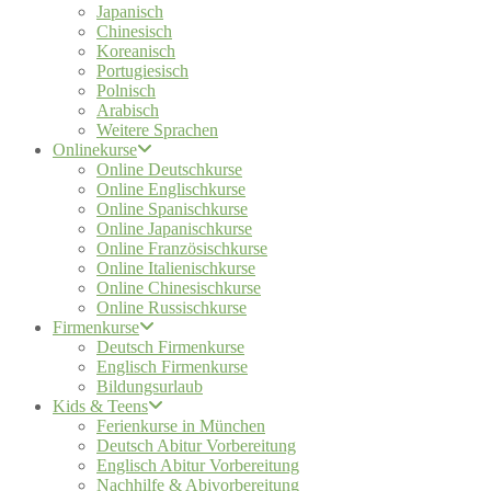
Japanisch
Chinesisch
Koreanisch
Portugiesisch
Polnisch
Arabisch
Weitere Sprachen
Onlinekurse
Online Deutschkurse
Online Englischkurse
Online Spanischkurse
Online Japanischkurse
Online Französischkurse
Online Italienischkurse
Online Chinesischkurse
Online Russischkurse
Firmenkurse
Deutsch Firmenkurse
Englisch Firmenkurse
Bildungsurlaub
Kids & Teens
Ferienkurse in München
Deutsch Abitur Vorbereitung
Englisch Abitur Vorbereitung
Nachhilfe & Abivorbereitung