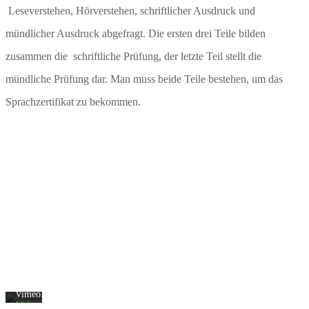
Leseverstehen, Hörverstehen, schriftlicher Ausdruck und
mündlicher Ausdruck abgefragt. Die ersten drei Teile bilden
zusammen die schriftliche Prüfung, der letzte Teil stellt die
mündliche Prüfung dar. Man muss beide Teile bestehen, um das
Sprachzertifikat zu bekommen.
Mit
dem
Laden
des
Videos
akzeptieren
Sie
die
Datenschutzerklärung
von
Vimeo.
Mehr