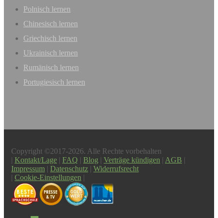
Polnisch lernen
Chinesisch lernen
Griechisch lernen
Ukrainisch lernen
Rumänisch lernen
Portugiesisch lernen
Copyright ©2017-2026. Alle Rechte vorbehalten
|
Kontakt/Lage
|
FAQ
|
Blog
|
Verträge kündigen
|
AGB
|
Impressum
|
Datenschutz
|
Widerrufsrecht
|
Cookie-Einstellungen
|