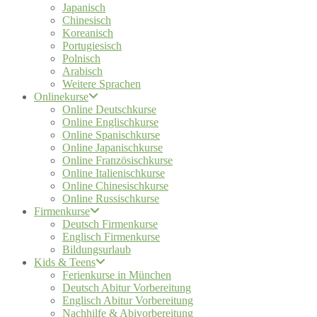
Japanisch
Chinesisch
Koreanisch
Portugiesisch
Polnisch
Arabisch
Weitere Sprachen
Onlinekurse
Online Deutschkurse
Online Englischkurse
Online Spanischkurse
Online Japanischkurse
Online Französischkurse
Online Italienischkurse
Online Chinesischkurse
Online Russischkurse
Firmenkurse
Deutsch Firmenkurse
Englisch Firmenkurse
Bildungsurlaub
Kids & Teens
Ferienkurse in München
Deutsch Abitur Vorbereitung
Englisch Abitur Vorbereitung
Nachhilfe & Abivorbereitung