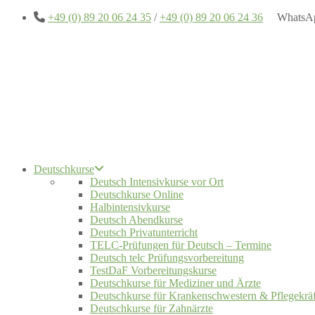
+49 (0) 89 20 06 24 35
/
+49 (0) 89 20 06 24 36
WhatsA
Deutschkurse
Deutsch Intensivkurse vor Ort
Deutschkurse Online
Halbintensivkurse
Deutsch Abendkurse
Deutsch Privatunterricht
TELC-Prüfungen für Deutsch – Termine
Deutsch telc Prüfungsvorbereitung
TestDaF Vorbereitungskurse
Deutschkurse für Mediziner und Ärzte
Deutschkurse für Krankenschwestern & Pflegekräf
Deutschkurse für Zahnärzte