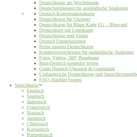
Deutschkurse am Wochenende
Deutschprüfungen für ausländische Studenten
Deutsch-Konversationskurse
Deutschkurse für Ukrainer
Deutschkurse für Blaue Karte EU – Bluecard
Deutschkurs mit Unterkunft
Deutschkurse und Visum
Deutsch Einstufungstest
Preise unserer Deutschkurse
Krankenversicherung für ausländische Studenten
Fotos, Videos, 360° Rundgang
Blog-Deutsch kostenlos lernen
Gratis Deutsch Übungen & Grammatik
Umfangreiche Deutschkurse und Sprachlernangeb
FAQ: Häufige Fragen
Sprachkurse
Englisch
Spanisch
Italienisch
Französisch
Russisch
Japanisch
Chinesisch
Koreanisch
Portugiesisch