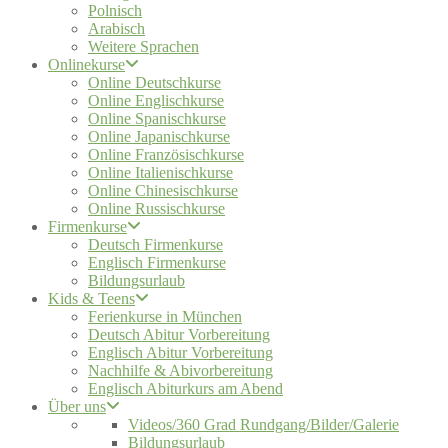
Polnisch
Arabisch
Weitere Sprachen
Onlinekurse
Online Deutschkurse
Online Englischkurse
Online Spanischkurse
Online Japanischkurse
Online Französischkurse
Online Italienischkurse
Online Chinesischkurse
Online Russischkurse
Firmenkurse
Deutsch Firmenkurse
Englisch Firmenkurse
Bildungsurlaub
Kids & Teens
Ferienkurse in München
Deutsch Abitur Vorbereitung
Englisch Abitur Vorbereitung
Nachhilfe & Abivorbereitung
Englisch Abiturkurs am Abend
Über uns
Videos/360 Grad Rundgang/Bilder/Galerie
Bildungsurlaub