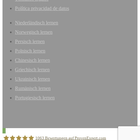
Política privacidad de datos
Niederländisch lernen
Norwegisch lernen
Persisch lernen
Polnisch lernen
Chinesisch lernen
Griechisch lernen
Ukrainisch lernen
Rumänisch lernen
Portugiesisch lernen
1063
Bewertungen auf ProvenExpert.com