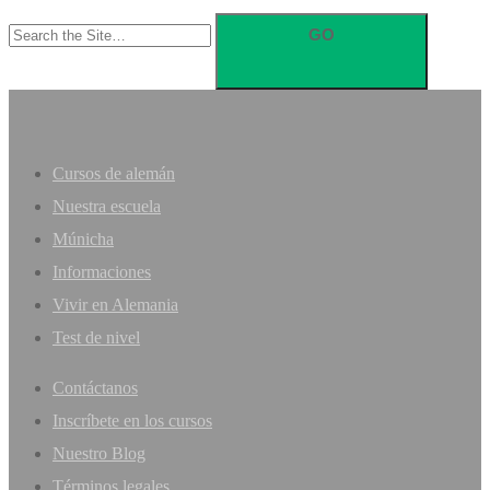
Search
for:
Cursos de alemán
Nuestra escuela
Múnicha
Informaciones
Vivir en Alemania
Test de nivel
Contáctanos
Inscríbete en los cursos
Nuestro Blog
Términos legales