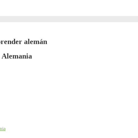
aprender alemán
n Alemania
nia