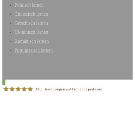
Polnisch lernen
Chinesisch lernen
Griechisch lernen
Ukrainisch lernen
Rumänisch lernen
Portugiesisch lernen
1063
Bewertungen auf ProvenExpert.com
Sprachschule Aktiv München