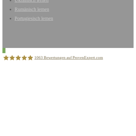
Ukrainisch lernen
Rumänisch lernen
Portugiesisch lernen
1063
Bewertungen auf ProvenExpert.com
Sprachschule Aktiv München