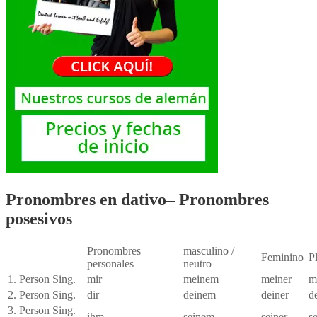
Pronombres en dativo– Pronombres
posesivos
Pronombres
masculino /
Feminino
P
personales
neutro
1. Person Sing.
mir
meinem
meiner
m
2. Person Sing.
dir
deinem
deiner
d
3. Person Sing.
ihm
seinem
seiner
s