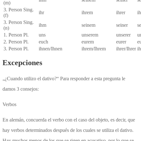
(m)
3. Person Sing.
ihr
ihrem
ihrer
i
(f)
3. Person Sing.
ihm
seinem
seiner
s
(n)
1. Person Pl.
uns
unserem
unserer
u
2. Person Pl.
euch
eurem
eurer
e
3. Person Pl.
ihnen/Ihnen
ihrem/Ihrem
ihrer/Ihrer
i
Excepciones
„¿Cuando utilizo el dativo?“ Para responder a esta pregunta le
damos 3 consejos:
Verbos
En alemán, concuerda el verbo con el caso del objeto, es decir, que
hay verbos determinados después de los cuales se utiliza el dativo.
Hay muchos menos de los que se rigen en acusativo, por lo que se