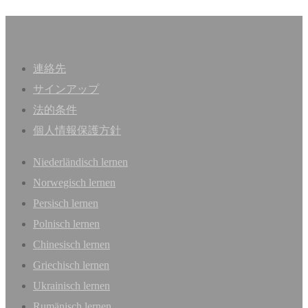
連絡先
サインアップ
法的条件
個人情報保護方針
Niederländisch lernen
Norwegisch lernen
Persisch lernen
Polnisch lernen
Chinesisch lernen
Griechisch lernen
Ukrainisch lernen
Rumänisch lernen