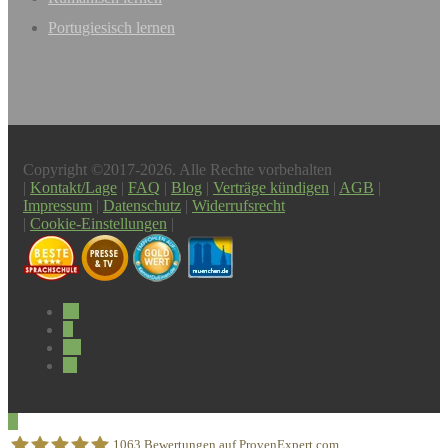
Portugiesisch lernen
Copyright ©2017-2026. Alle Rechte vorbehalten
|
Kontakt/Lage
|
FAQ
|
Blog
|
Verträge kündigen
|
AGB
|
Impressum
|
Datenschutz
|
Widerrufsrecht
|
Cookie-Einstellungen
|
1063
Bewertungen auf ProvenExpert.com