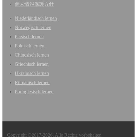
個人情報保護方針
Niederländisch lernen
Norwegisch lernen
Persisch lernen
Polnisch lernen
Chinesisch lernen
Griechisch lernen
Ukrainisch lernen
Rumänisch lernen
Portugiesisch lernen
Copyright ©2017-2026. Alle Rechte vorbehalten