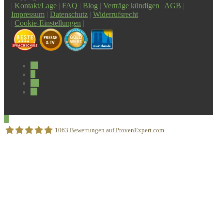
|
Kontakt/Lage
|
FAQ
|
Blog
|
Verträge kündigen
|
AGB
|
Impressum
|
Datenschutz
|
Widerrufsrecht
|
Cookie-Einstellungen
|
1063
Bewertungen auf ProvenExpert.com
Sprachschule Aktiv München