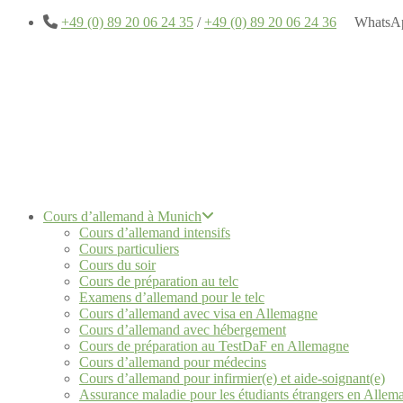
+49 (0) 89 20 06 24 35
/
+49 (0) 89 20 06 24 36
WhatsA
Cours d’allemand à Munich
Cours d’allemand intensifs
Cours particuliers
Cours du soir
Cours de préparation au telc
Examens d’allemand pour le telc
Cours d’allemand avec visa en Allemagne
Cours d’allemand avec hébergement
Cours de préparation au TestDaF en Allemagne
Cours d’allemand pour médecins
Cours d’allemand pour infirmier(e) et aide-soignant(e)
Assurance maladie pour les étudiants étrangers en Allem