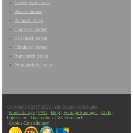
Norwegisch lernen
Persisch lernen
Polnisch lernen
Chinesisch lernen
Griechisch lernen
Ukrainisch lernen
Rumänisch lernen
Portugiesisch lernen
Copyright ©2017-2026. Alle Rechte vorbehalten
|
Kontakt/Lage
|
FAQ
|
Blog
|
Verträge kündigen
|
AGB
|
Impressum
|
Datenschutz
|
Widerrufsrecht
|
Cookie-Einstellungen
|