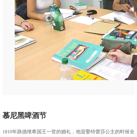
慕尼黑啤酒节
1810年路德维希国王一世的婚礼，他迎娶特蕾莎公主的时候全