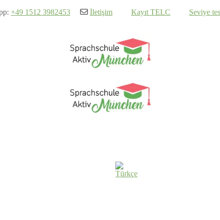
pp:
+49 1512 3982453
İletişim
Kayıt TELC
Seviye tes