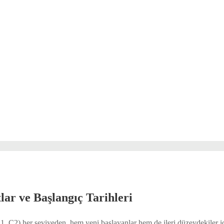
ar ve Başlangıç Tarihleri
, C2) her seviyeden, hem yeni başlayanlar hem de ileri düzeydekiler iç