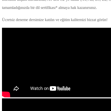
tamamladığınızda bir dil sertifikası* almaya hak kazanırsınız.
Ücretsiz deneme dersimize katılın ve eğitim kalitemizi bizzat görün!