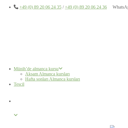
+49 (0) 89 20 06 24 35
/
+49 (0) 89 20 06 24 36
WhatsA
Münih’de almanca kursu
Akşam Almanca kursları
Hafta sonları Almanca kursları
Tescil