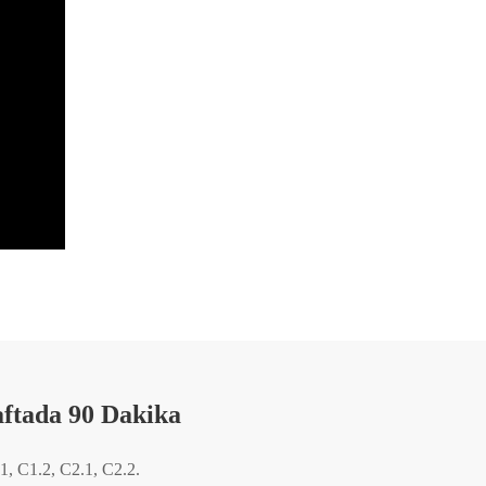
ftada 90 Dakika
1, C1.2, C2.1, C2.2.