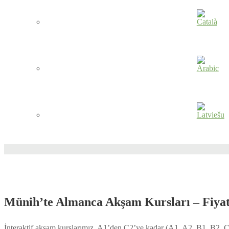
Münih’te Almanca Akşam Kursları – Fiyatl
İnteraktif akşam kurslarımız, A1’den C2’ye kadar (A1, A2, B1, B2, C1