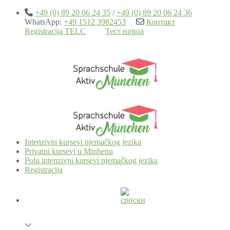
+49 (0) 89 20 06 24 35
/
+49 (0) 89 20 06 24 36
WhatsApp:
+49 1512 3982453
Контакт
Registracija TELC
Тест нивоа
Intenzivni kursevi njemačkog jezika
Privatni kursevi u Minhenu
Polu intenzivni kursevi njemačkog jezika
Registracija