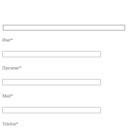
Име*
Презиме*
Mail*
Telefon*