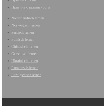
Правни услови
Правила о приватности
Niederländisch lernen
Norwegisch lernen
Persisch lernen
Polnisch lernen
Chinesisch lernen
Griechisch lernen
Ukrainisch lernen
Rumänisch lernen
Portugiesisch lernen