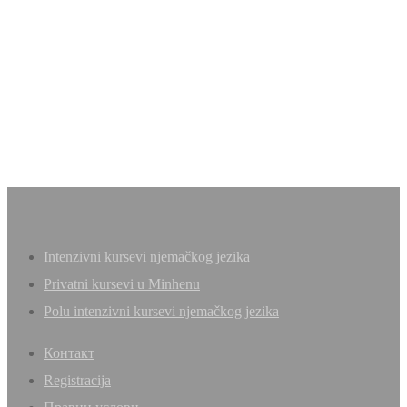
Intenzivni kursevi njemačkog jezika
Privatni kursevi u Minhenu
Polu intenzivni kursevi njemačkog jezika
Контакт
Registracija