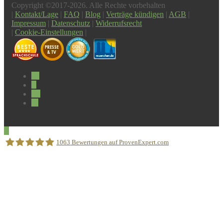
Copyright ©2017-2026. Alle Rechte vorbehalten
|
Kontakt/Lage
|
FAQ
|
Blog
|
Verträge kündigen
|
AGB
|
Impressum
|
Datenschutz
|
Widerrufsrecht
|
Cookie-Einstellungen
|
1063
Bewertungen auf ProvenExpert.com
Sprachschule Aktiv München