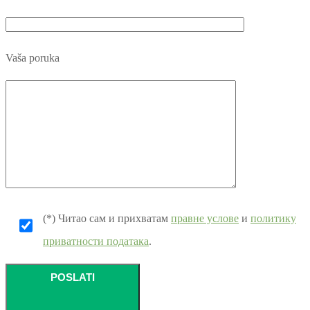
Vaša poruka
(*) Читао сам и прихватам
правне услове
и
политику
приватности података
.