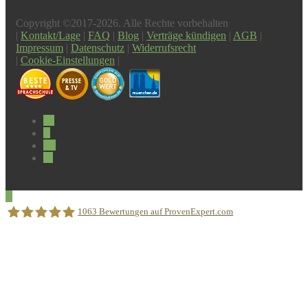
Copyright ©2017-2026. Alle Rechte vorbehalten
|
Kontakt/Lage
|
FAQ
|
Blog
|
Verträge kündigen
|
AGB
|
Impressum
|
Datenschutz
|
Widerrufsrecht
|
Cookie-Einstellungen
|
1063
Bewertungen auf ProvenExpert.com
Sprachschule Aktiv München