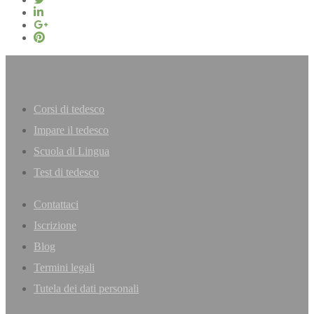
Corsi di tedesco
Impare il tedesco
Scuola di Lingua
Test di tedesco
Contattaci
Iscrizione
Blog
Termini legali
Tutela dei dati personali