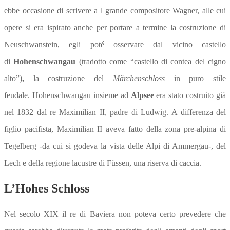
ebbe occasione di scrivere a l grande compositore Wagner, alle cui
opere si era ispirato anche per portare a termine la costruzione di
Neuschwanstein, egli poté osservare dal vicino castello
di
Hohenschwangau
(tradotto come “castello di contea del cigno
alto”)
,
la costruzione del
Märchenschloss
in puro stile
feudale. Hohenschwangau insieme ad
Alpsee
era stato costruito già
nel 1832 dal re Maximilian II, padre di Ludwig.
A differenza del
figlio pacifista, Maximilian II aveva fatto della zona pre-alpina di
Tegelberg -da cui si godeva la vista delle Alpi di Ammergau-, del
Lech e della regione lacustre di Füssen, una riserva di caccia.
L’Hohes Schloss
Nel secolo XIX il re di Baviera non potev
a certo prevedere che