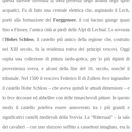
questa sarebbe divenuta la meta preferita degli amanti degli sport
acquatici. Fu di fatto una centrale elettrica che, arginando il Lech,
portò alla formazione del
Forggensee
, il cui bacino giunge quasi
fino a Füssen, l’antica città ai piedi delle Alpi di Lechtal. Lo sovrasta
l’
Hohes Schloss
, il castello più antico della regione che, costruito
nel XIII secolo, fu la residenza estiva dei principi vescovi.
Oggi
ospita una collezione di pittura tardo-gotica, per lo più dipinti di
provenienza sveva, e alcuni della fine del 16. secolo, nonché il
tribunale. Nel 1500 il vescovo Federico II di Zollern fece ingrandire
il castello Hohe Schloss – che aveva quindi le attuali dimensioni – e
lo fece decorare ed abbellire con delle rimarchevoli pitture. In questo
modo il castello potebva essere annoverato tra i più grandi e
significativi castelli medievali della Svevia. La “Rittersaal” – la sala
dei cavalieri – con uno sfarzoso soffitto a cassettoni intagliato, era la