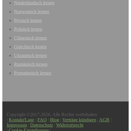
Niederländisch lernen
Norwegisch lernen
Persisch lernen
Polnisch lernen
Chinesisch lernen
Griechisch lernen
Ukrainisch lernen
Rumänisch lernen
Portugiesisch lernen
Copyright ©2017-2026. Alle Rechte vorbehalten
|
Kontakt/Lage
|
FAQ
|
Blog
|
Verträge kündigen
|
AGB
|
Impressum
|
Datenschutz
|
Widerrufsrecht
|
Cookie-Einstellungen
|