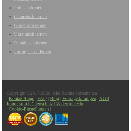
Polnisch lernen
Chinesisch lernen
Griechisch lernen
Ukrainisch lernen
Rumänisch lernen
Portugiesisch lernen
Copyright ©2017-2026. Alle Rechte vorbehalten
|
Kontakt/Lage
|
FAQ
|
Blog
|
Verträge kündigen
|
AGB
|
Impressum
|
Datenschutz
|
Widerrufsrecht
|
Cookie-Einstellungen
|