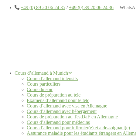
+49 (0) 89 20 06 24 35
/
+49 (0) 89 20 06 24 36
WhatsA
Cours d’allemand à Munich
Cours d’allemand intensifs
Cours particuliers
Cours du soir
Cours de préparation au telc
Examens d’allemand pour le telc
Cours d’allemand avec visa en Allemagne
Cours d’allemand avec hébergement
Cours de préparation au TestDaF en Allemagne
Cours d’allemand pour médecins
Cours d’allemand pour infirmier(e) et aide-soignant(e)
Assurance maladie pour les étudiants étrangers en Allem