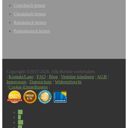
Griechisch lernen
Ukrainisch lernen
Rumänisch lernen
Portugiesisch lernen
Copyright ©2017-2026. Alle Rechte vorbehalten
|
Kontakt/Lage
|
FAQ
|
Blog
|
Verträge kündigen
|
AGB
|
Impressum
|
Datenschutz
|
Widerrufsrecht
|
Cookie-Einstellungen
|